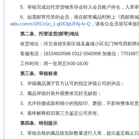
5、
审核
完成后托管货物
库存
会转入会员账户持仓，入库
6、如需邮寄托管的会员，请在邮寄藏品时附上《西邮商
aidu.com/s/1RCn1n_1-g0X3pUFAj-fv-Q
，请各位会员填写单据
第二条、
托管送货(邮寄)
地址
收货
地址：河北省雄安新区雄县鑫城小区北门98号西邮商
客服电话：18154820586 0312-5560998 加微信：7701687
工作
时间：周一至周五9:00-16:00
第三条、
审核
标准
1、
评级藏品属于官方认可的指定评级公司的评品
；
2、
藏品评级封装外观
整体完好无缺损；
3、允许轻微或面积细小的指纹印、
磨损，不影响整体欣
4
、最终解释权归第三方鉴定公司所有。
第四条、特别提示
1、
审核
合格的藏品按实际数量进行入库，超出
鉴定
截止