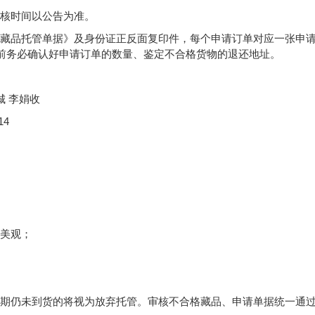
审核时间
以公告为准
。
城藏品托管单据》及身份证正反面复印件，每个申请订单对应一张申请
前务必确认好申请订单的数量、鉴定不合格货物的退还地址。
城 李娟收
14
赏美观
；
日期仍未到货的将视为放弃托管。
审核不合格藏品、申请单据统一通