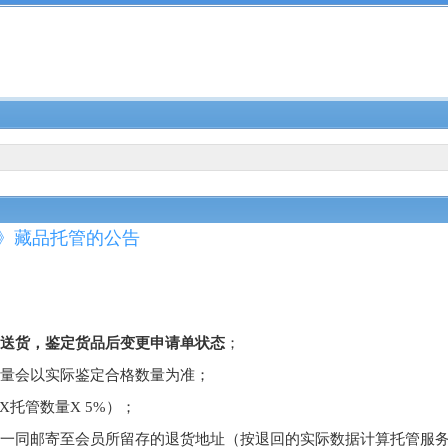
》藏品托管的公告
后送货，鉴定货品后变更申请单状态
；
数量会以实际鉴定合格数量为准；
X托管数量X
5
%）
；
据一同邮寄至会员所留存的退货地址（
按退回的实际数据计算托管服