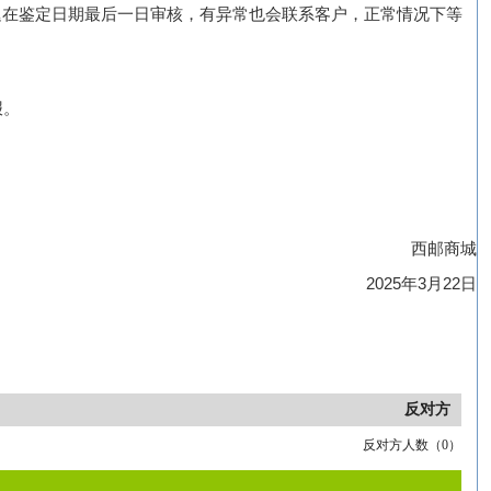
迟在鉴定日期最后一日审核，有异常也会联系客户，正常情况下等
报。
西邮商城
20
2
5
年
3
月22日
反对方
反对方人数（
0
）