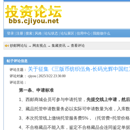
登录
|
注册
|
搜索
|
风格
|
论坛状态
|
论坛展区
|
信用中心
|
我能做什么
炒邮网论坛
→
网友视点
→
集藏资讯
→ 查看评论
帖子评论信息
关于征集《三版币纺织伍角-长码光辉中国红
评论主题：
评论对象：
cjiyou | 2025/3/22 23:36:00
评论言论：
第一条、申请标准
1、西邮商城会员可参与申请托管
，
先提交线上申请，然
2、藏品托管申请数量务必以实际可申请数量为准，入库
3、
本次
托管线上缴纳
托管
服务费
5
%
，
（托管费=托管价格
4、不合格藏品不能入库，鉴定不合格藏品会连同鉴定单