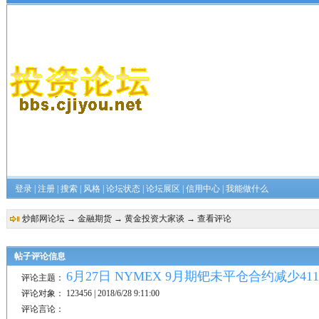
登录
|
注册
|
搜索
|
风格
|
论坛状态
|
论坛展区
|
信用中心
|
我能做什么
炒邮网论坛
→
金融期货
→
黄金投资大家谈
→ 查看评论
帖子评论信息
6月27日 NYMEX 9月期钯未平仓合约减少41
评论主题：
评论对象：
123456 | 2018/6/28 9:11:00
评论言论：