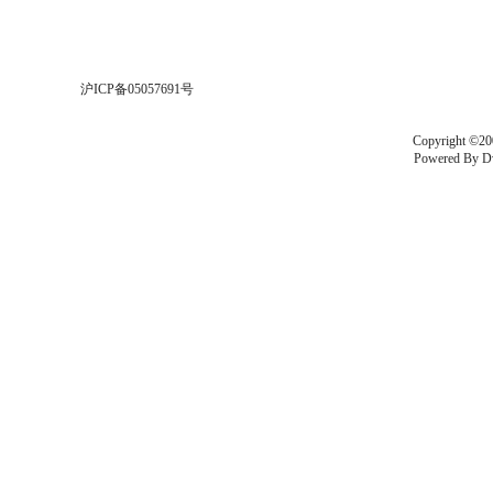
沪ICP备05057691号
Copyright ©20
Powered By
D