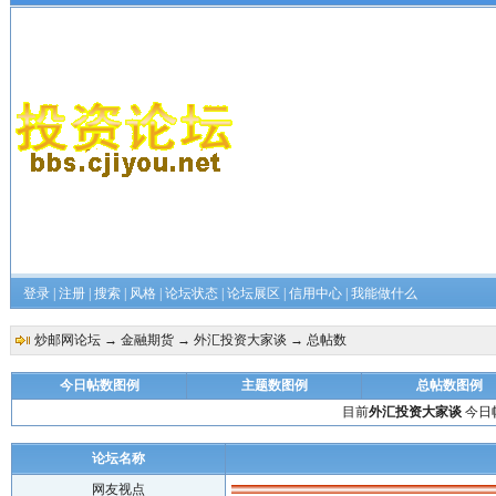
登录
|
注册
|
搜索
|
风格
|
论坛状态
|
论坛展区
|
信用中心
|
我能做什么
炒邮网论坛
→
金融期货
→
外汇投资大家谈
→ 总帖数
今日帖数图例
主题数图例
总帖数图例
目前
外汇投资大家谈
今日帖
论坛名称
网友视点