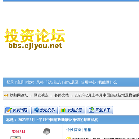
登录
|
注册
|
搜索
|
风格
|
论坛状态
|
论坛展区
|
信用中心
|
我能做什么
炒邮网论坛
→
网友视点
→
各路文摘
→ 2025年2月上半月中国邮政新增及撤销
标题： 2025年2月上半月中国邮政新增及撤销的邮政机构
个性首页
|
邮箱
5201314