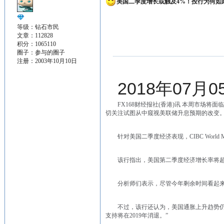
美国二季度增长或触及4%！投行为何如
等级：钻石市民
文章：112828
积分：1065110
圈子：
参与的圈子
注册：2003年10月10日
2018年07月05
FX168财经报社(香港)讯 本周市场
切关注试图从中窥视美联储升息预期的改变
针对美国二季度经济表现，CIBC Worl
该行指出，美国第二季度经济增长率将超
分析师们表示，尽管今年剩余时间看起来
不过，该行还认为，美国通胀上升趋势
支持将在2019年消退。”