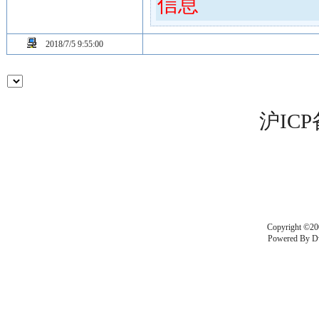
信息
2018/7/5 9:55:00
沪ICP
Copyright ©20
Powered By
D