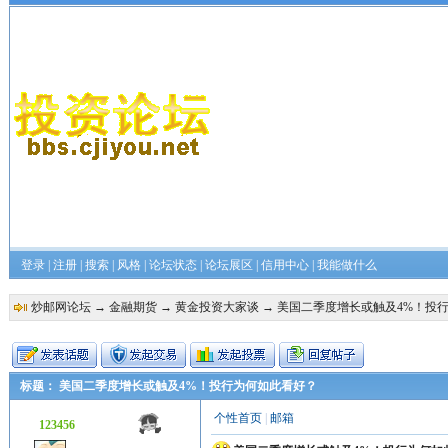
登录
|
注册
|
搜索
|
风格
|
论坛状态
|
论坛展区
|
信用中心
|
我能做什么
炒邮网论坛
→
金融期货
→
黄金投资大家谈
→ 美国二季度增长或触及4%！投
标题： 美国二季度增长或触及4%！投行为何如此看好？
个性首页
|
邮箱
123456