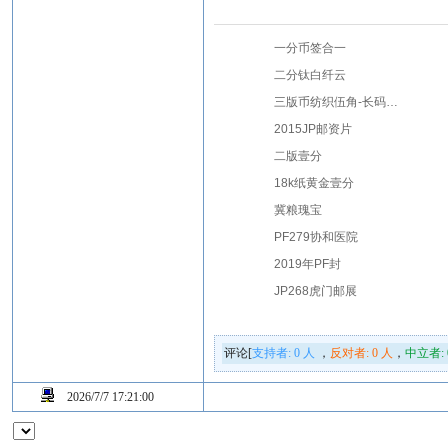
一分币签合一
二分钛白纤云
三版币纺织伍角-长码光辉中国红
2015JP邮资片
二版壹分
18k纸黄金壹分
冀粮瑰宝
PF279协和医院
2019年PF封
JP268虎门邮展
评论[
支持者:
0
人
，
反对者:
0
人
，
中立者:
2026/7/7 17:21:00