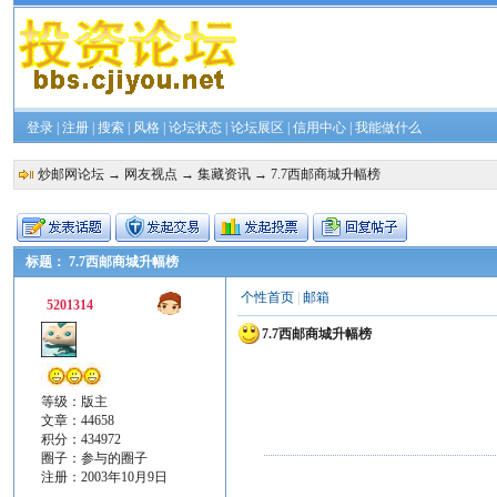
登录
|
注册
|
搜索
|
风格
|
论坛状态
|
论坛展区
|
信用中心
|
我能做什么
炒邮网论坛
→
网友视点
→
集藏资讯
→ 7.7西邮商城升幅榜
标题： 7.7西邮商城升幅榜
个性首页
|
邮箱
5201314
7.7西邮商城升幅榜
等级：版主
文章：44658
积分：434972
圈子：
参与的圈子
注册：2003年10月9日