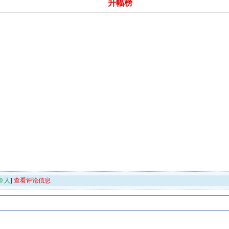
升幅榜
0
人
]
查看评论信息