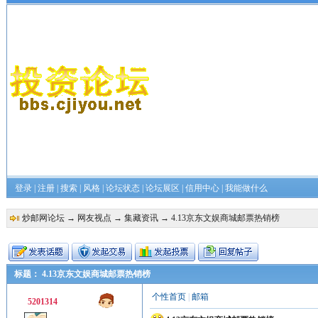
登录
|
注册
|
搜索
|
风格
|
论坛状态
|
论坛展区
|
信用中心
|
我能做什么
炒邮网论坛
→
网友视点
→
集藏资讯
→ 4.13京东文娱商城邮票热销榜
标题： 4.13京东文娱商城邮票热销榜
个性首页
|
邮箱
5201314