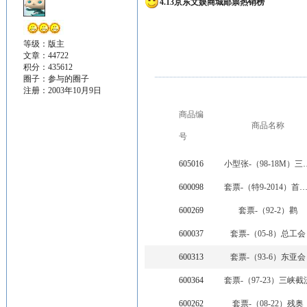
4.13京东文娱商城邮票热销榜
等级：版主
文章：44722
积分：435612
圈子：
参与的圈子
注册：2003年10月9日
商品编
商品名称
号
605016
小型张-（98
600098
套票-（特9-2014）首次落月
600269
套票-（92-2）鹳
600037
套票-（05-8）总工会
600313
套票-（93-6）东亚会
600364
套票-（97-23）三峡截
600262
套票-（08-22）残奥