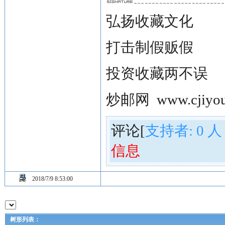
弘扬收藏文化
打击制假贩假
投资收藏两不误
炒邮网
www.cjiyou
评论[
支持者:
0
人
信息
2018/7/9 8:53:00
树形列表：