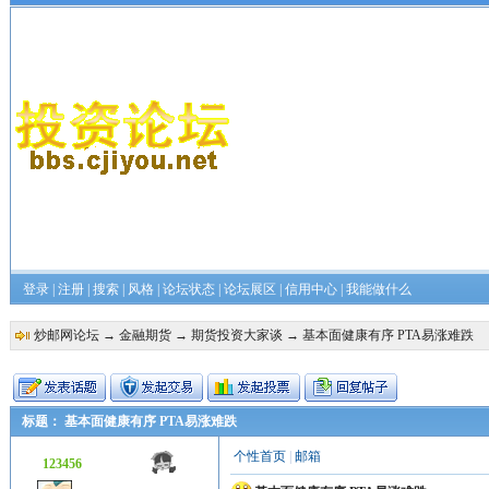
登录
|
注册
|
搜索
|
风格
|
论坛状态
|
论坛展区
|
信用中心
|
我能做什么
炒邮网论坛
→
金融期货
→
期货投资大家谈
→ 基本面健康有序 PTA易涨难跌
标题： 基本面健康有序 PTA易涨难跌
个性首页
|
邮箱
123456