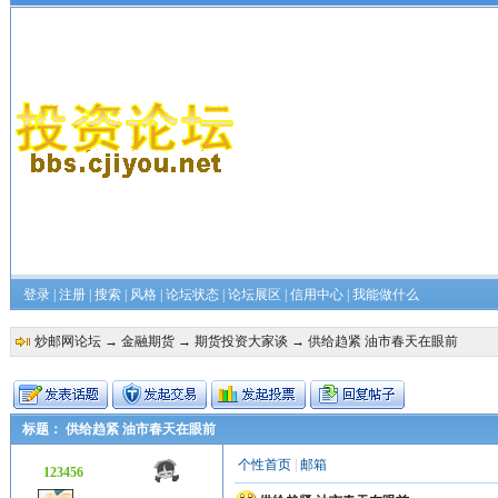
登录
|
注册
|
搜索
|
风格
|
论坛状态
|
论坛展区
|
信用中心
|
我能做什么
炒邮网论坛
→
金融期货
→
期货投资大家谈
→ 供给趋紧 油市春天在眼前
标题： 供给趋紧 油市春天在眼前
个性首页
|
邮箱
123456