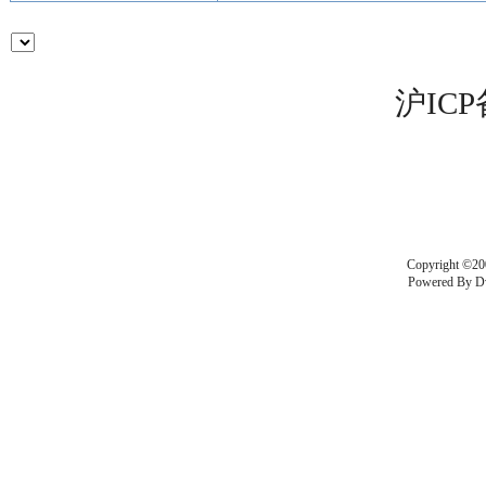
沪ICP
Copyright ©20
Powered By
D