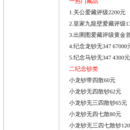
一
热门藏品
1.
关公爱藏
评级
2200元
2.
皇家
九
龍壁
爱藏评级
1
3.出圉图爱藏评级黄金首
4.
纪念龙钞
无
347
67000
5.
纪念马钞无
347
4300
二
纪念钞类
小龙钞带四散
60元
小龙钞无四散钞
62元
小龙钞无三四散钞
65元
小龙钞无四七散
80元
小龙钞无三四七散钞
12