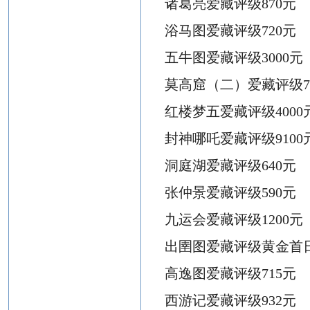
诸葛亮爱藏评级
870元
浴马图
爱藏评级
720元
五牛图爱藏评级
3000元
莫高窟（二）爱藏评级
红楼梦五爱藏评级
4000
封神哪吒爱藏评级
9100
洞庭湖爱藏评级
640元
张仲景爱藏评级
590元
九运会爱藏评级
1200元
出圉图爱藏评级黄金首
高逸图爱藏评级
715元
西游记爱藏评级
932元