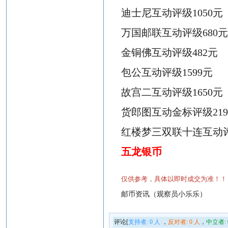
迪士尼互动评级
1050元
万国邮联互动评级
680
金铜佛互动评级
482元
包公互动评级
1599元
故宫二互动评级
1650元
货郎图互动
金标
评级
21
红楼梦三双联十连互动
五
龙银币
仅供参考，具体以即时成交为准！！
邮币资讯（观察员小乐乐）
评论[
支持者:
0
人
，
反对者:
0
人
，
中立者: