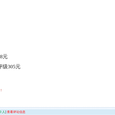
元
98元
评级
305元
！
0
人
]
查看评论信息