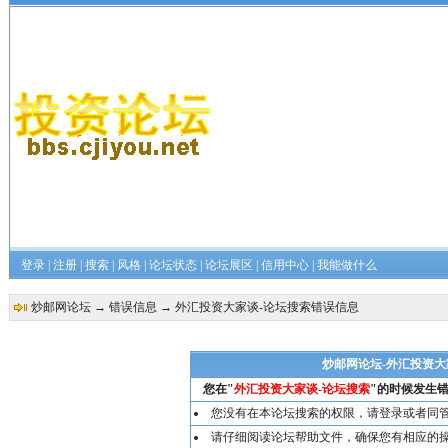
登录
|
注册
|
搜索
|
风格
|
论坛状态
|
论坛展区
|
信用中心
|
我能做什么
炒邮网论坛
→
错误信息
→ 外汇投资大家谈-论坛搜索错误信息
炒邮网论坛-外汇投资大
您在"
外汇投资大家谈-论坛搜索
"的时候发生错
您没有在本论坛搜索的权限，请
登录
或者同
请仔细阅读论坛帮助文件，确保您有相应的