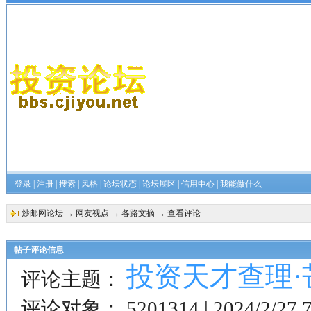
登录
|
注册
|
搜索
|
风格
|
论坛状态
|
论坛展区
|
信用中心
|
我能做什么
炒邮网论坛
→
网友视点
→
各路文摘
→ 查看评论
帖子评论信息
投资天才查理·
评论主题：
评论对象：
5201314 | 2024/2/27 