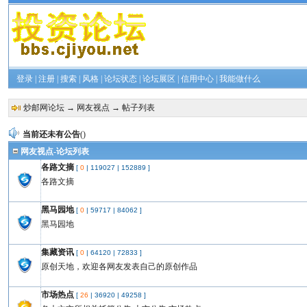
登录
|
注册
|
搜索
|
风格
|
论坛状态
|
论坛展区
|
信用中心
|
我能做什么
炒邮网论坛
→
网友视点
→ 帖子列表
当前还未有公告
()
网友视点-论坛列表
各路文摘
[
0
|
119027
|
152889
]
各路文摘
黑马园地
[
0
|
59717
|
84062
]
黑马园地
集藏资讯
[
0
|
64120
|
72833
]
原创天地，欢迎各网友发表自己的原创作品
市场热点
[
26
|
36920
|
49258
]