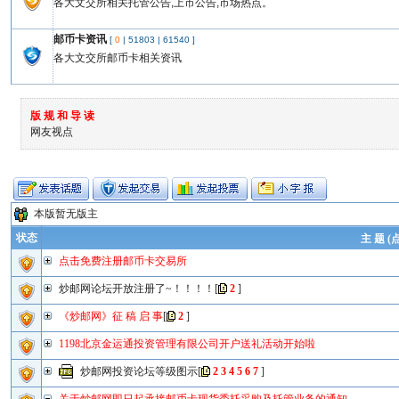
各大文交所相关托管公告,上市公告,市场热点。
邮币卡资讯
[
0
|
51803
|
61540
]
各大文交所邮币卡相关资讯
版 规 和 导 读
网友视点
本版暂无版主
状态
主 题 (
点击免费注册邮币卡交易所
炒邮网论坛开放注册了~！！！！
[
2
]
《炒邮网》征 稿 启 事
[
2
]
1198北京金运通投资管理有限公司开户送礼活动开始啦
炒邮网投资论坛等级图示
[
2
3
4
5
6
7
]