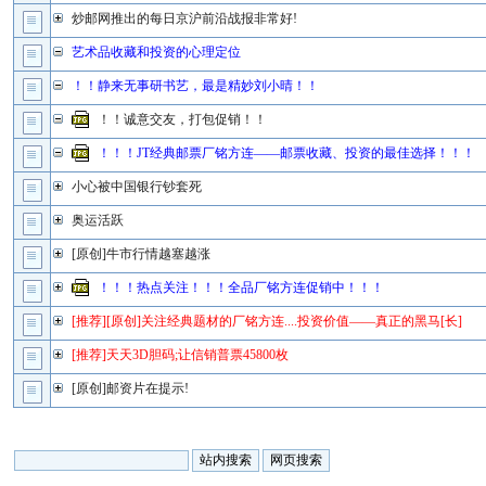
炒邮网推出的每日京沪前沿战报非常好!
艺术品收藏和投资的心理定位
！！静来无事研书艺，最是精妙刘小晴！！
！！诚意交友，打包促销！！
！！！JT经典邮票厂铭方连——邮票收藏、投资的最佳选择！！！
小心被中国银行钞套死
奥运活跃
[原创]牛市行情越塞越涨
！！！热点关注！！！全品厂铭方连促销中！！！
[推荐][原创]关注经典题材的厂铭方连....投资价值——真正的黑马[长]
[推荐]天天3D胆码;让信销普票45800枚
[原创]邮资片在提示!