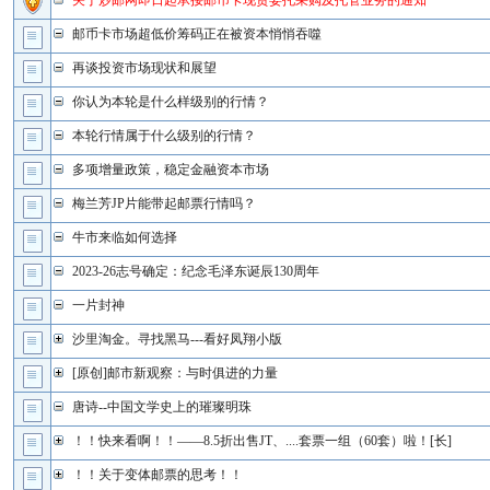
关于炒邮网即日起承接邮币卡现货委托采购及托管业务的通知
邮币卡市场超低价筹码正在被资本悄悄吞噬
再谈投资市场现状和展望
你认为本轮是什么样级别的行情？
本轮行情属于什么级别的行情？
多项增量政策，稳定金融资本市场
梅兰芳JP片能带起邮票行情吗？
牛市来临如何选择
2023-26志号确定：纪念毛泽东诞辰130周年
一片封神
沙里淘金。寻找黑马---看好凤翔小版
[原创]邮市新观察：与时俱进的力量
唐诗--中国文学史上的璀璨明珠
！！快来看啊！！——8.5折出售JT、....套票一组（60套）啦！[长]
！！关于变体邮票的思考！！