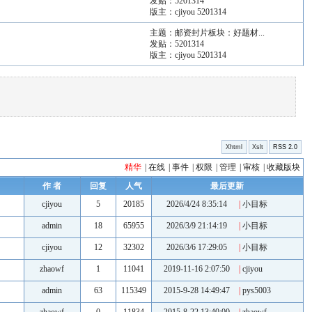
发贴：
5201314
版主：
cjiyou
5201314
主题：
邮资封片板块：好题材...
发贴：
5201314
版主：
cjiyou
5201314
Xhtml
Xslt
RSS 2.0
精华
|
在线
|
事件
|
权限
|
管理
|
审核
|
收藏版块
作 者
回复
人气
最后更新
cjiyou
5
20185
2026/4/24 8:35:14
|
小目标
admin
18
65955
2026/3/9 21:14:19
|
小目标
cjiyou
12
32302
2026/3/6 17:29:05
|
小目标
zhaowf
1
11041
2019-11-16 2:07:50
|
cjiyou
admin
63
115349
2015-9-28 14:49:47
|
pys5003