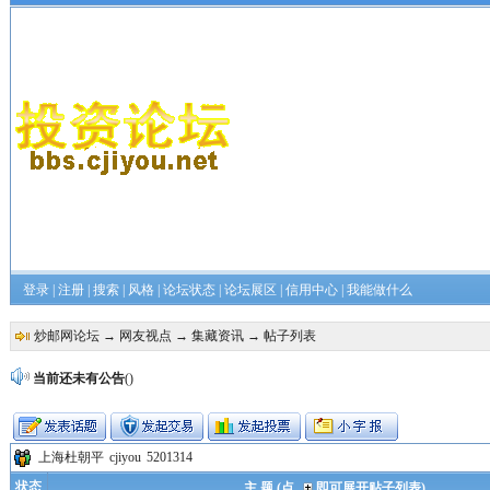
登录
|
注册
|
搜索
|
风格
|
论坛状态
|
论坛展区
|
信用中心
|
我能做什么
炒邮网论坛
→
网友视点
→
集藏资讯
→ 帖子列表
当前还未有公告
()
上海杜朝平
cjiyou
5201314
状态
主 题 (点
即可展开贴子列表)