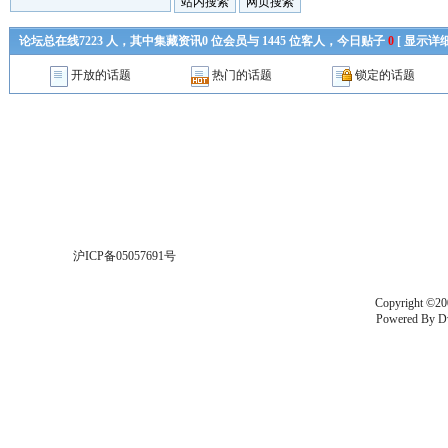
论坛总在线
7223
人，其中集藏资讯
0
位会员与
1445
位客人，今日贴子
0
[
显示详
开放的话题
热门的话题
锁定的话题
沪ICP备05057691号
Copyright ©20
Powered By
D