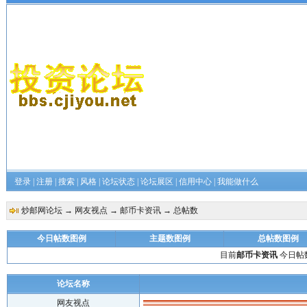
登录
|
注册
|
搜索
|
风格
|
论坛状态
|
论坛展区
|
信用中心
|
我能做什么
炒邮网论坛
→
网友视点
→
邮币卡资讯
→ 总帖数
今日帖数图例
主题数图例
总帖数图例
目前
邮币卡资讯
今日帖数
论坛名称
网友视点