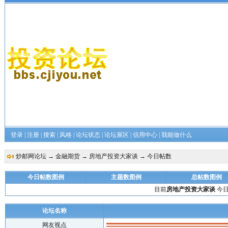
登录
|
注册
|
搜索
|
风格
|
论坛状态
|
论坛展区
|
信用中心
|
我能做什么
炒邮网论坛
→
金融期货
→
房地产投资大家谈
→ 今日帖数
今日帖数图例
主题数图例
总帖数图例
目前
房地产投资大家谈
今日
论坛名称
网友视点