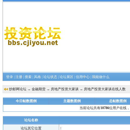
登录
|
注册
|
搜索
|
风格
|
论坛状态
|
论坛展区
|
信用中心
|
我能做什么
炒邮网论坛
→
金融期货
→
房地产投资大家谈
→ 房地产投资大家谈在线人数
今日帖数图例
主题数图例
总帖数图例
当前论坛共有
10786
位用户在线，
论坛名称
论坛其它位置