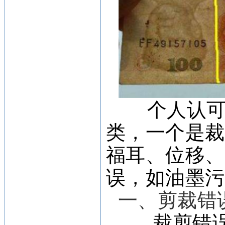
个人认
类，一个是
福耳、位移
误，如油墨
一、剪裁错
裁剪错