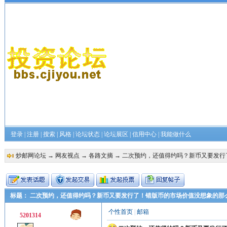
登录
|
注册
|
搜索
|
风格
|
论坛状态
|
论坛展区
|
信用中心
|
我能做什么
炒邮网论坛
→
网友视点
→
各路文摘
→ 二次预约，还值得约吗？新币又要发行
标题： 二次预约，还值得约吗？新币又要发行了！错版币的市场价值没想象的那
个性首页
|
邮箱
5201314