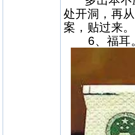
多出本不
处开洞，再
案，贴过来
6、福耳